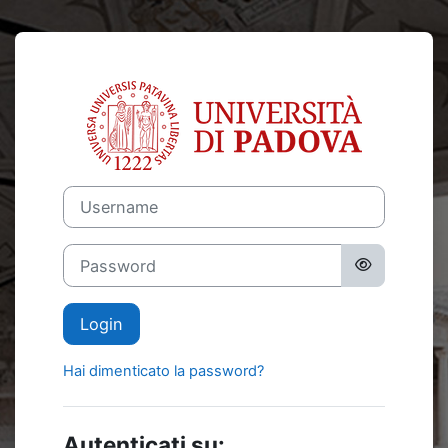
Vai al contenuto principale
Login su Moodl
Username
Password
Login
Hai dimenticato la password?
Autenticati su: