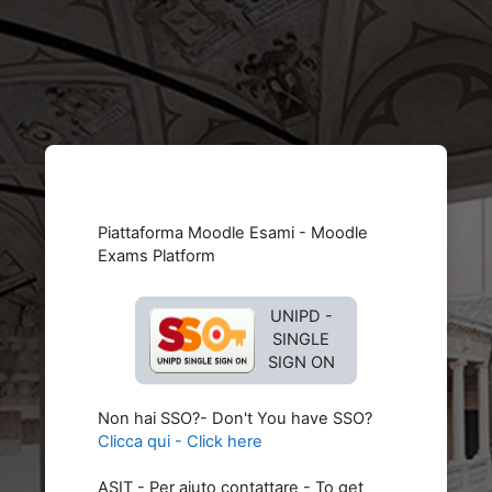
Vai al contenuto principale
Piattaforma Moodle Esami - Moodle
Exams Platform
UNIPD -
SINGLE
SIGN ON
Non hai SSO?- Don't You have SSO?
Clicca qui - Click here
ASIT - Per aiuto contattare - To get