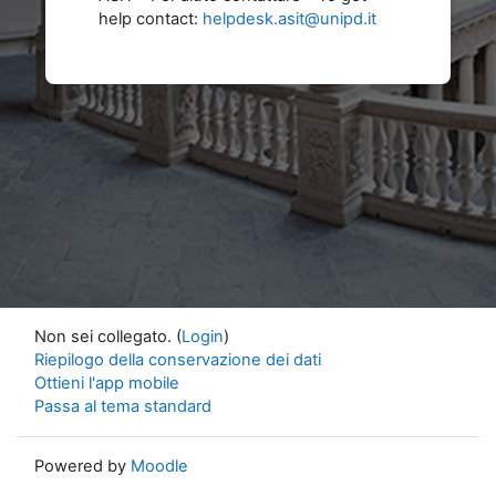
help contact:
helpdesk.asit@unipd.it
Non sei collegato. (
Login
)
Riepilogo della conservazione dei dati
Ottieni l'app mobile
Passa al tema standard
Powered by
Moodle