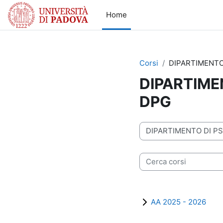
Vai al contenuto principale
Home
Corsi
DIPARTIMENTO
DIPARTIME
DPG
Categorie di corso
Cerca corsi
AA 2025 - 2026