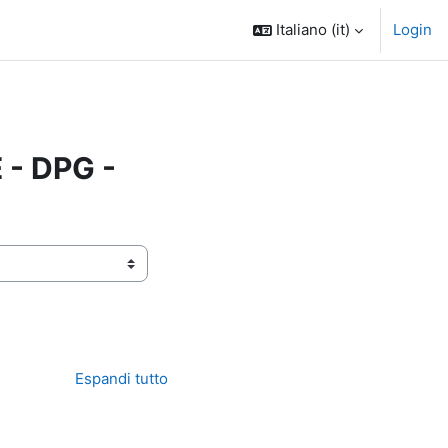
Italiano ‎(it)‎
Login
- DPG -
Espandi tutto