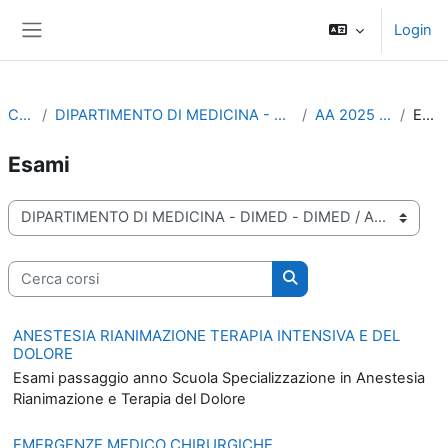
Vai al contenuto principale
Login
Pannello laterale
Corsi
DIPARTIMENTO DI MEDICINA - DIMED - DIMED
AA 2025 - 2026
Esami
Esami
Categorie di corso
Cerca corsi
Cerca corsi
ANESTESIA RIANIMAZIONE TERAPIA INTENSIVA E DEL
DOLORE
Esami passaggio anno Scuola Specializzazione in Anestesia
Rianimazione e Terapia del Dolore
EMERGENZE MEDICO CHIRURGICHE